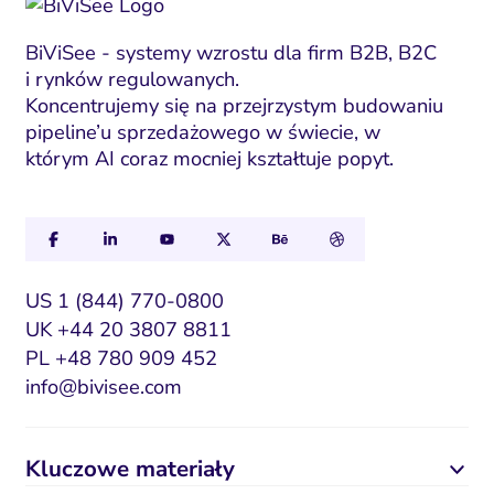
a
i
BiViSee - systemy wzrostu dla firm B2B, B2C
i rynków regulowanych.
l
Koncentrujemy się na przejrzystym budowaniu
E
pipeline’u sprzedażowego w świecie, w
m
którym AI coraz mocniej kształtuje popyt.
a
i
l
US 1 (844) 770-0800
UK +44 20 3807 8811
PL +48 780 909 452
info@bivisee.com
Kluczowe materiały