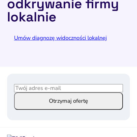
odkrywanie firmy
lokalnie
Umów diagnozę widoczności lokalnej
E
E
m
m
Otrzymaj ofertę
a
a
i
i
l
l
*
E
m