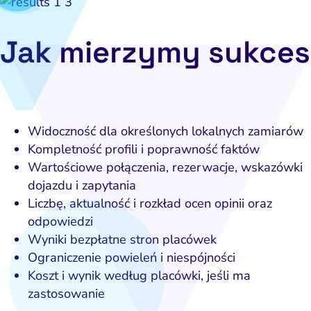
iance i kontrola ryzyka
fanie i pozycjonowanie
Software House
Napraw słab
Wybierz k
Narzędzia
Content marketing
Strona i konwersja
Napra
Usług
Jak mierzymy sukces
po
Pomiar i atrybucja
E-mail marketing
Napraw uc
CRM i obsługa leadów
HubSpot
Napraw 
ting automation i CRM
Ryzyko i zgodność
Napraw ba
Widoczność dla określonych lokalnych zamiarów
eting wideo i wizualny
branżac
Kompletność profili i poprawność faktów
ptymalizacja konwersji
Wartościowe połączenia, rezerwacje, wskazówki
dojazdu i zapytania
Pozycjonowanie marki
Liczbę, aktualność i rozkład ocen opinii oraz
PPC i kampanie płatne
odpowiedzi
Wyniki bezpłatne stron placówek
SEO
Ograniczenie powieleń i niespójności
Social media marketing
Koszt i wynik według placówki, jeśli ma
zastosowanie
y internetowe i landing