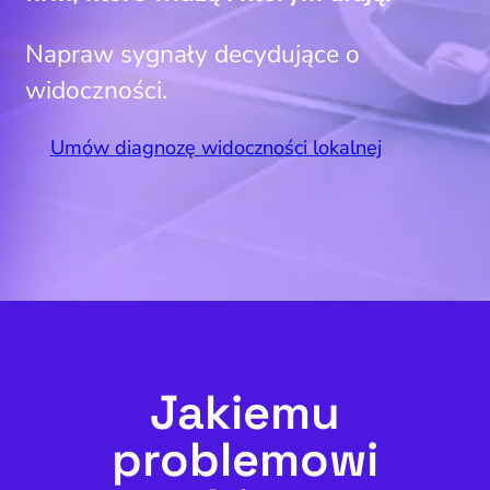
Napraw sygnały decydujące o
widoczności.
Umów diagnozę widoczności lokalnej
Jakiemu
problemowi