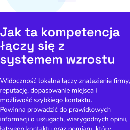
page
Widoczność lokalna
doczność w AI Search
Jak ta kompetencja
Zarządzanie reputacją
łączy się z
systemem wzrostu
Widoczność lokalna łączy znalezienie firmy,
reputację, dopasowanie miejsca i
możliwość szybkiego kontaktu.
Powinna prowadzić do prawidłowych
informacji o usługach, wiarygodnych opinii,
łatwego kontaktu oraz pomiaru, który