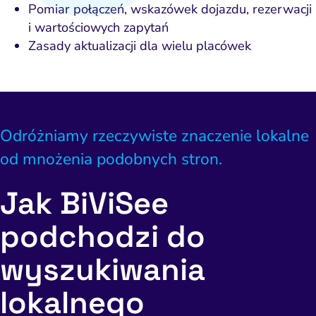
Pomiar połączeń, wskazówek dojazdu, rezerwacji
i wartościowych zapytań
Zasady aktualizacji dla wielu placówek
Odróżniamy rzeczywiste znaczenie lokalne
od mnożenia podobnych stron.
Jak BiViSee
podchodzi do
wyszukiwania
lokalnego