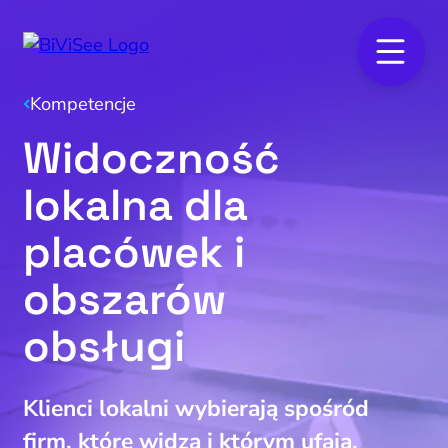
Kompetencje
Widoczność
lokalna dla
placówek i
obszarów
obsługi
Klienci lokalni wybierają spośród
firm, które widzą i którym ufają.