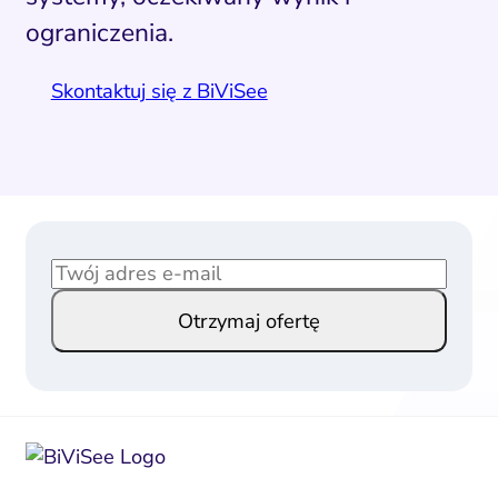
ograniczenia.
Skontaktuj się z BiViSee
E
E
m
m
Otrzymaj ofertę
a
a
i
i
l
l
*
*
E
m