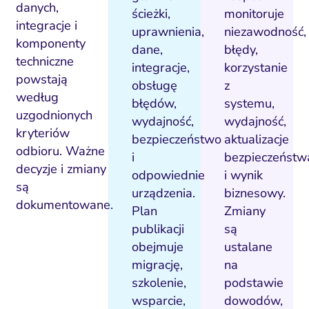
danych,
ścieżki,
monitoruje
integracje i
uprawnienia,
niezawodność,
komponenty
dane,
błędy,
techniczne
integracje,
korzystanie
powstają
obsługę
z
według
błędów,
systemu,
uzgodnionych
wydajność,
wydajność,
kryteriów
bezpieczeństwo
aktualizacje
odbioru. Ważne
i
bezpieczeństw
decyzje i zmiany
odpowiednie
i wynik
są
urządzenia.
biznesowy.
dokumentowane.
Plan
Zmiany
publikacji
są
obejmuje
ustalane
migrację,
na
szkolenie,
podstawie
wsparcie,
dowodów,