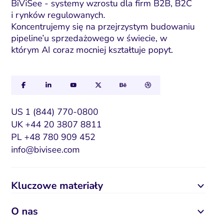
a
BiViSee - systemy wzrostu dla firm B2B, B2C
i rynków regulowanych.
i
Koncentrujemy się na przejrzystym budowaniu
l
pipeline’u sprzedażowego w świecie, w
którym AI coraz mocniej kształtuje popyt.
US 1 (844) 770-0800
UK +44 20 3807 8811
PL +48 780 909 452
info@bivisee.com
Kluczowe materiały
O nas