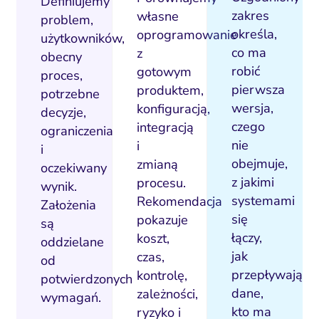
Definiujemy
zakres
własne
problem,
określa,
oprogramowanie
użytkowników,
co ma
z
obecny
robić
gotowym
proces,
pierwsza
produktem,
potrzebne
wersja,
konfiguracją,
decyzje,
czego
integracją
ograniczenia
nie
i
i
obejmuje,
zmianą
oczekiwany
z jakimi
procesu.
wynik.
systemami
Rekomendacja
Założenia
się
pokazuje
są
łączy,
koszt,
oddzielane
jak
czas,
od
przepływają
kontrolę,
potwierdzonych
dane,
zależności,
wymagań.
kto ma
ryzyko i