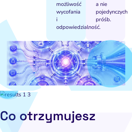
możliwość
a nie
wycofania
pojedynczych
i
próśb.
odpowiedzialność.
Co otrzymujesz