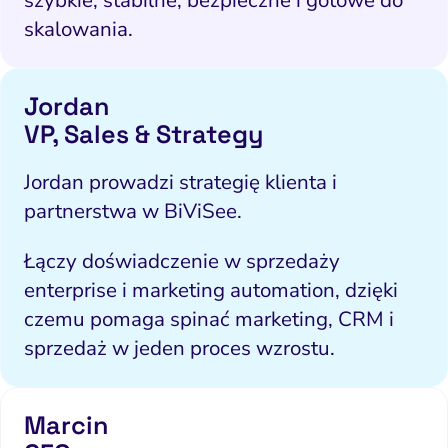
szybkie, stabilne, bezpieczne i gotowe do
skalowania.
ść i budowanie popytu
Analityka i atrybucja
Outsourcing IT
Napraw utratę w
Zacznij od 
iance i kontrola ryzyka
fanie i pozycjonowanie
Software House
Napraw słab
Wybierz k
Narzędzia
Jordan
VP, Sales & Strategy
Content marketing
Strona i konwersja
Napra
Usług
po
Pomiar i atrybucja
E-mail marketing
Jordan prowadzi strategię klienta i
Napraw uc
partnerstwa w BiViSee.
CRM i obsługa leadów
HubSpot
Napraw 
ting automation i CRM
Ryzyko i zgodność
Łączy doświadczenie w sprzedaży
Napraw ba
enterprise i marketing automation, dzięki
eting wideo i wizualny
branżac
czemu pomaga spinać marketing, CRM i
ptymalizacja konwersji
sprzedaż w jeden proces wzrostu.
Pozycjonowanie marki
PPC i kampanie płatne
Marcin