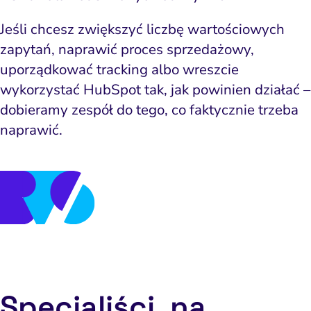
Jeśli chcesz zwiększyć liczbę wartościowych
Jeśli chcesz zwiększyć liczbę wartościowych
zapytań, naprawić proces sprzedażowy,
zapytań, naprawić proces sprzedażowy,
uporządkować tracking albo wreszcie
uporządkować tracking albo wreszcie
wykorzystać HubSpot tak, jak powinien działać –
wykorzystać HubSpot tak, jak powinien działać –
dobieramy zespół do tego, co faktycznie trzeba
dobieramy zespół do tego, co faktycznie trzeba
naprawić.
naprawić.
Specjaliści, na