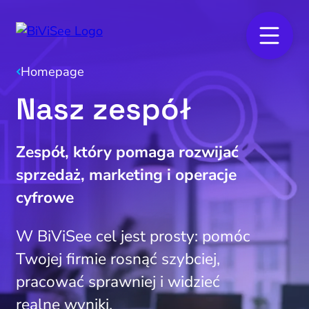
Homepage
Nasz zespół
Zespół, który pomaga rozwijać
sprzedaż, marketing i operacje
cyfrowe
W BiViSee cel jest prosty: pomóc
Twojej firmie rosnąć szybciej,
pracować sprawniej i widzieć
realne wyniki.