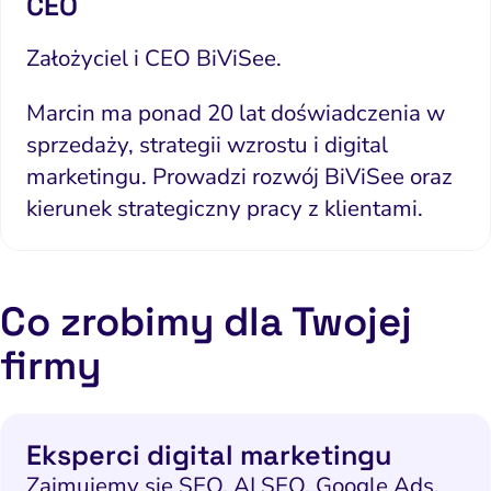
CEO
SEO
Social media marketing
Założyciel i CEO BiViSee.
y internetowe i landing
Marcin ma ponad 20 lat doświadczenia w
page
sprzedaży, strategii wzrostu i digital
Widoczność lokalna
marketingu. Prowadzi rozwój BiViSee oraz
doczność w AI Search
kierunek strategiczny pracy z klientami.
Zarządzanie reputacją
Co zrobimy dla Twojej
firmy
Eksperci digital marketingu
Zajmujemy się SEO, AI SEO, Google Ads,