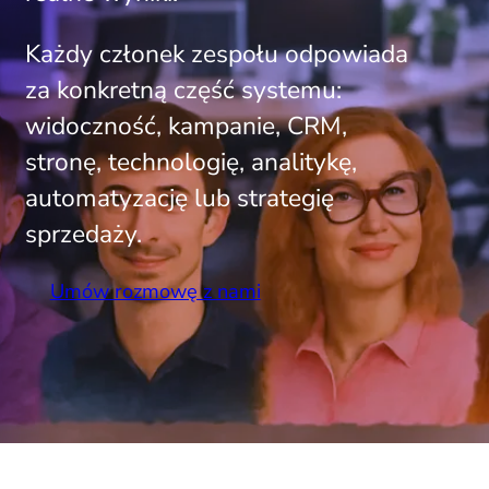
Każdy członek zespołu odpowiada
za konkretną część systemu:
widoczność, kampanie, CRM,
stronę, technologię, analitykę,
automatyzację lub strategię
sprzedaży.
Umów rozmowę z nami