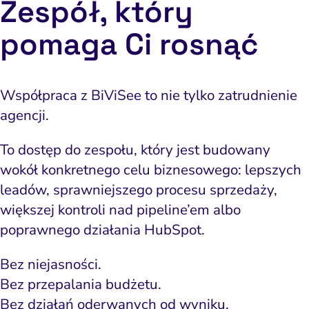
Zespół, który
Zespół, który
pomaga Ci rosnąć
pomaga Ci rosnąć
Współpraca z BiViSee to nie tylko zatrudnienie
Współpraca z BiViSee to nie tylko zatrudnienie
agencji.
agencji.
To dostęp do zespołu, który jest budowany
To dostęp do zespołu, który jest budowany
wokół konkretnego celu biznesowego: lepszych
wokół konkretnego celu biznesowego: lepszych
leadów, sprawniejszego procesu sprzedaży,
leadów, sprawniejszego procesu sprzedaży,
większej kontroli nad pipeline’em albo
większej kontroli nad pipeline’em albo
poprawnego działania HubSpot.
poprawnego działania HubSpot.
Bez niejasności.
Bez niejasności.
Bez przepalania budżetu.
Bez przepalania budżetu.
Bez działań oderwanych od wyniku.
Bez działań oderwanych od wyniku.