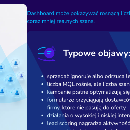
Dashboard może pokazywać rosnącą liczb
coraz mniej realnych szans.
Typowe objawy
sprzedaż ignoruje albo odrzuca l
liczba MQL rośnie, ale liczba sz
kampanie płatne optymalizują się
formularze przyciągają dostawc
firmy, które nie pasują do oferty
działania o wysokiej i niskiej inte
lead scoring nagradza aktywność