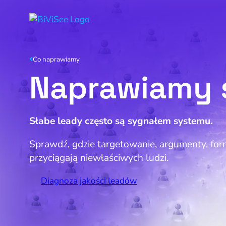
Co naprawiamy
Napraw utr
Naprawiamy 
Napraw sła
Napraw rosn
Słabe leady często są sygnałem systemu.
Sprawdź, gdzie targetowanie, argumenty, for
przyciągają niewłaściwych ludzi.
Diagnoza jakości leadów