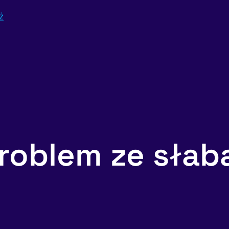
ż
roblem ze słabą