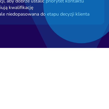
ji, aby dobrze ustalić priorytet kontaktu
iują kwalifikację
ale niedopasowana do etapu decyzji klienta