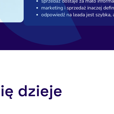
sprzedaż dostaje za mało informac
marketing i sprzedaż inaczej defin
odpowiedź na leada jest szybka, 
ię dzieje