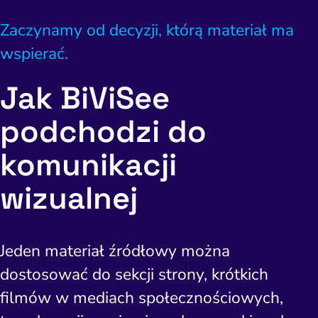
Zaczynamy od decyzji, którą materiał ma
wspierać.
Jak BiViSee
podchodzi do
komunikacji
wizualnej
ść i budowanie popytu
Analityka i atrybucja
Outsourcing IT
Napraw utratę w
Zacznij od 
Jeden materiał źródłowy można
iance i kontrola ryzyka
fanie i pozycjonowanie
Software House
Napraw słab
Wybierz k
Narzędzia
dostosować do sekcji strony, krótkich
Content marketing
Strona i konwersja
Napra
Usług
filmów w mediach społecznościowych,
po