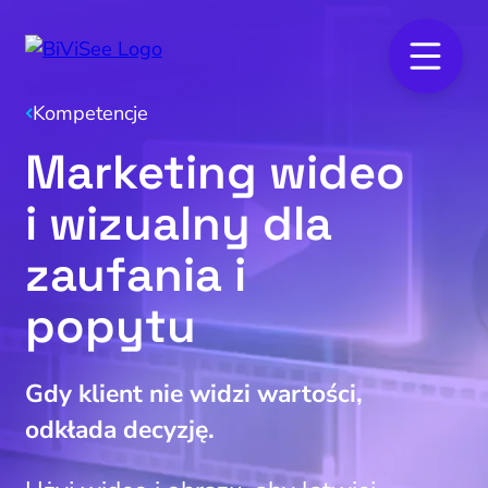
Kompetencje
Marketing wideo
i wizualny dla
zaufania i
popytu
Gdy klient nie widzi wartości,
odkłada decyzję.