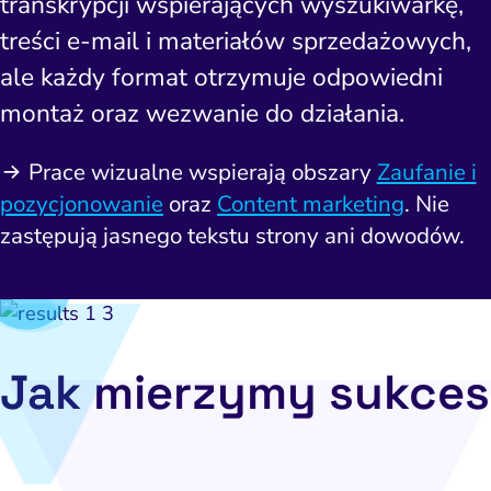
transkrypcji wspierających wyszukiwarkę,
Pomiar i atrybucja
E-mail marketing
Napraw uc
treści e-mail i materiałów sprzedażowych,
CRM i obsługa leadów
HubSpot
Napraw 
ale każdy format otrzymuje odpowiedni
ting automation i CRM
Ryzyko i zgodność
montaż oraz wezwanie do działania.
Napraw ba
eting wideo i wizualny
branżac
Prace wizualne wspierają obszary
Zaufanie i
ptymalizacja konwersji
pozycjonowanie
oraz
Content marketing
. Nie
Pozycjonowanie marki
zastępują jasnego tekstu strony ani dowodów.
PPC i kampanie płatne
SEO
Social media marketing
Jak mierzymy sukces
y internetowe i landing
page
Widoczność lokalna