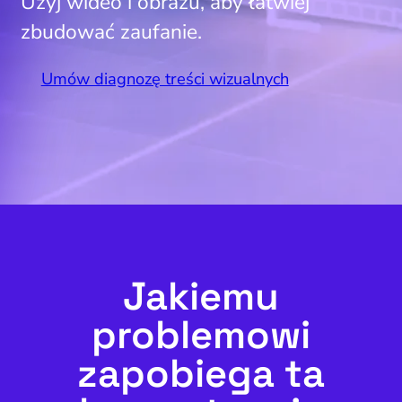
Użyj wideo i obrazu, aby łatwiej
zbudować zaufanie.
Umów diagnozę treści wizualnych
Jakiemu
problemowi
zapobiega ta