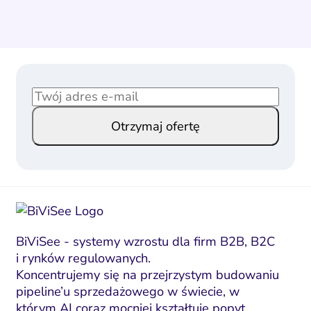
E
*
m
E
Otrzymaj ofertę
a
m
i
a
l
i
*
l
E
m
a
BiViSee - systemy wzrostu dla firm B2B, B2C
i rynków regulowanych.
i
Koncentrujemy się na przejrzystym budowaniu
l
pipeline’u sprzedażowego w świecie, w
którym AI coraz mocniej kształtuje popyt.