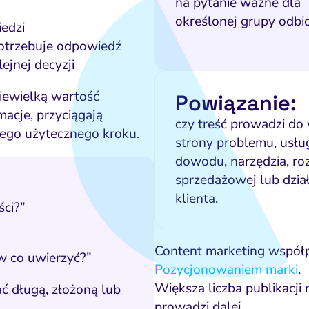
na pytanie ważne dla
określonej grupy odbi
edzi
potrzebuje odpowiedź
ejnej decyzji
iewielką wartość
Powiązanie:
macje, przyciągają
czy treść prowadzi do
ego użytecznego kroku.
strony problemu, usług
dowodu, narzędzia, r
sprzedażowej lub dzia
klienta.
ści?”
Content marketing współ
 w co uwierzyć?”
Pozycjonowaniem marki
.
Większa liczba publikacji 
ać długą, złożoną lub
prowadzi dalej.