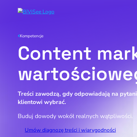
Kompetencje
N
Content mark
N
N
wartościowe
Treści zawodzą, gdy odpowiadają na pytani
klientowi wybrać.
Buduj dowody wokół realnych wątpliwości.
Umów diagnozę treści i wiarygodności