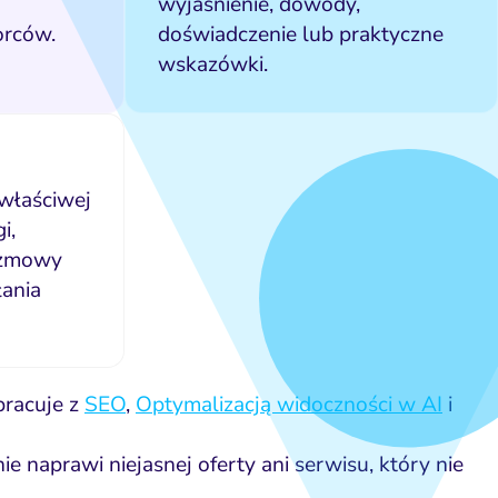
wyjaśnienie, dowody,
orców.
doświadczenie lub praktyczne
wskazówki.
 właściwej
i,
ozmowy
łania
pracuje z
SEO
,
Optymalizacją widoczności w AI
i
nie naprawi niejasnej oferty ani serwisu, który nie