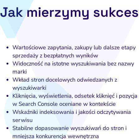
po
Pomiar i atrybucja
E-mail marketing
Jak mierzymy sukces
Napraw uc
CRM i obsługa leadów
HubSpot
Napraw 
ting automation i CRM
Ryzyko i zgodność
Napraw ba
eting wideo i wizualny
branżac
Wartościowe zapytania, zakupy lub dalsze etapy
ptymalizacja konwersji
sprzedaży z bezpłatnych wyników
Widoczność na istotne wyszukiwania bez nazwy
Pozycjonowanie marki
marki
PPC i kampanie płatne
Wkład stron docelowych odwiedzanych z
wyszukiwarki
SEO
Kliknięcia, wyświetlenia, odsetek kliknięć i pozycja
Social media marketing
w Search Console oceniane w kontekście
Wskaźniki indeksowania i jakości odczytywania
y internetowe i landing
serwisu
page
Stabilne dopasowanie wyszukiwań do stron i
Widoczność lokalna
mniejsza konkurencja wewnętrzna