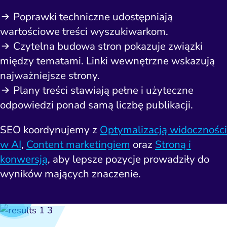
Poprawki techniczne udostępniają
wartościowe treści wyszukiwarkom.
Czytelna budowa stron pokazuje związki
między tematami. Linki wewnętrzne wskazują
najważniejsze strony.
Plany treści stawiają pełne i użyteczne
odpowiedzi ponad samą liczbę publikacji.
SEO koordynujemy z
Optymalizacją widoczności
w AI
,
Content marketingiem
oraz
Stroną i
konwersją
, aby lepsze pozycje prowadziły do
wyników mających znaczenie.
ść i budowanie popytu
Analityka i atrybucja
Outsourcing IT
Napraw utratę w
Zacznij od 
iance i kontrola ryzyka
fanie i pozycjonowanie
Software House
Napraw słab
Wybierz k
Narzędzia
Content marketing
Strona i konwersja
Napra
Usług