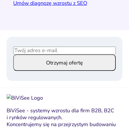
Umów diagnozę wzrostu z SEO
E
E
m
m
Otrzymaj ofertę
a
a
i
i
l
l
*
E
m
a
i
BiViSee - systemy wzrostu dla firm B2B, B2C
i rynków regulowanych.
l
Koncentrujemy się na przejrzystym budowaniu
E