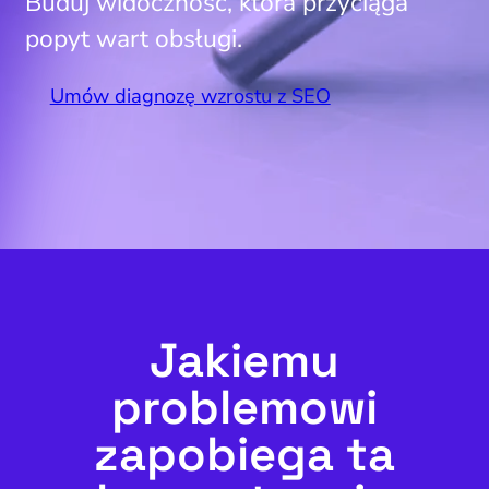
Buduj widoczność, która przyciąga
popyt wart obsługi.
Umów diagnozę wzrostu z SEO
Jakiemu
problemowi
zapobiega ta