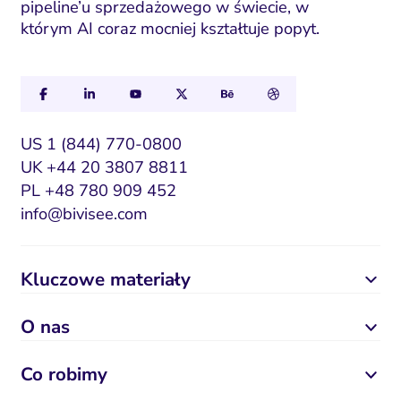
pipeline’u sprzedażowego w świecie, w
m
którym AI coraz mocniej kształtuje popyt.
a
i
l
US 1 (844) 770-0800
UK +44 20 3807 8811
PL +48 780 909 452
info@bivisee.com
Kluczowe materiały
O nas
Co robimy