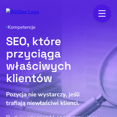
Kompetencje
SEO, które
przyciąga
właściwych
klientów
Pozycja nie wystarczy, jeśli
trafiają niewłaściwi klienci.