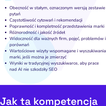
ść i budowanie popytu
Analityka i atrybucja
Outsourcing IT
Napraw utratę w
Zacznij od 
Obecność w stałym, oznaczonym wersją zestawie
iance i kontrola ryzyka
fanie i pozycjonowanie
Software House
Napraw słab
Wybierz k
Narzędzia
pytań
Częstotliwość cytowań i rekomendacji
Content marketing
Strona i konwersja
Napra
Usług
po
Poprawność i kompletność przedstawienia marki
Pomiar i atrybucja
E-mail marketing
Różnorodność i jakość źródeł
Napraw uc
Widoczność dla ważnych firm, pojęć, problemów i
CRM i obsługa leadów
HubSpot
porównań
Napraw 
ting automation i CRM
Ryzyko i zgodność
Wartościowe wizyty wspomagane i wyszukiwania
Napraw ba
marki, jeśli można je zmierzyć
eting wideo i wizualny
branżac
Wyniki w tradycyjnej wyszukiwarce, aby prace
ptymalizacja konwersji
nad AI nie szkodziły SEO
Pozycjonowanie marki
PPC i kampanie płatne
SEO
Jak ta kompetencja
Social media marketing