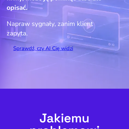
opisać.
Napraw sygnały, zanim klient
zapyta.
Sprawdź, czy AI Cię widzi
Jakiemu