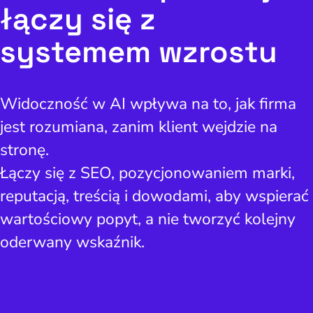
łączy się z
y internetowe i landing
page
systemem wzrostu
Widoczność lokalna
doczność w AI Search
Widoczność w AI wpływa na to, jak firma
Zarządzanie reputacją
jest rozumiana, zanim klient wejdzie na
stronę.
Łączy się z SEO, pozycjonowaniem marki,
reputacją, treścią i dowodami, aby wspierać
wartościowy popyt, a nie tworzyć kolejny
oderwany wskaźnik.