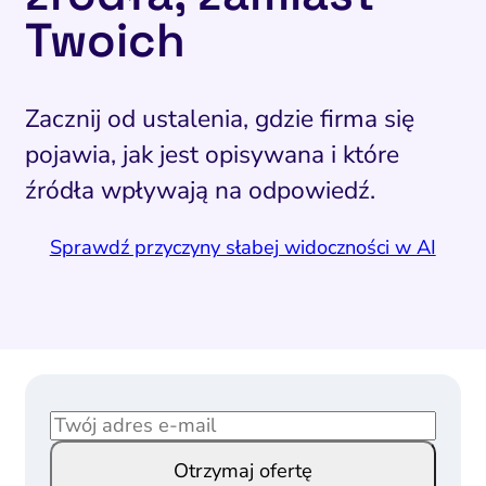
Twoich
Zacznij od ustalenia, gdzie firma się
pojawia, jak jest opisywana i które
źródła wpływają na odpowiedź.
Sprawdź przyczyny słabej widoczności w AI
E
E
m
m
Otrzymaj ofertę
a
a