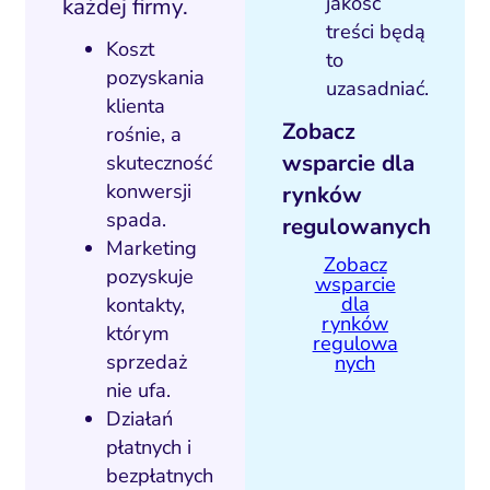
jakość
każdej firmy.
treści będą
Koszt
to
pozyskania
uzasadniać.
klienta
Zobacz
rośnie, a
wsparcie dla
skuteczność
konwersji
rynków
spada.
regulowanych
Marketing
Zobacz
pozyskuje
wsparcie
dla
kontakty,
rynków
którym
regulowa
sprzedaż
nych
nie ufa.
Działań
płatnych i
bezpłatnych