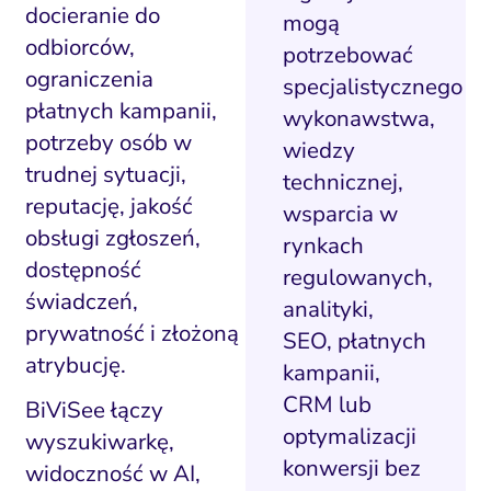
ść i budowanie popytu
Analityka i atrybucja
Outsourcing IT
Napraw utratę w
Zacznij od 
docieranie do
mogą
odbiorców,
potrzebować
iance i kontrola ryzyka
fanie i pozycjonowanie
Software House
Napraw słab
Wybierz k
Narzędzia
ograniczenia
specjalistycznego
Content marketing
Strona i konwersja
Napra
Usług
płatnych kampanii,
wykonawstwa,
po
Pomiar i atrybucja
E-mail marketing
potrzeby osób w
wiedzy
Napraw uc
trudnej sytuacji,
technicznej,
CRM i obsługa leadów
HubSpot
reputację, jakość
Napraw 
wsparcia w
ting automation i CRM
Ryzyko i zgodność
obsługi zgłoszeń,
rynkach
Napraw ba
dostępność
eting wideo i wizualny
branżac
regulowanych,
świadczeń,
analityki,
ptymalizacja konwersji
prywatność i złożoną
SEO, płatnych
Pozycjonowanie marki
atrybucję.
kampanii,
PPC i kampanie płatne
CRM lub
BiViSee łączy
optymalizacji
wyszukiwarkę,
SEO
konwersji bez
widoczność w AI,
Social media marketing