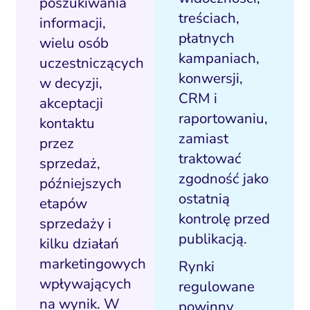
poszukiwania
treściach,
informacji,
płatnych
wielu osób
kampaniach,
uczestniczących
konwersji,
w decyzji,
CRM i
akceptacji
raportowaniu,
kontaktu
zamiast
przez
traktować
sprzedaż,
zgodność jako
późniejszych
ostatnią
etapów
kontrolę przed
sprzedaży i
publikacją.
kilku działań
marketingowych
Rynki
wpływających
regulowane
na wynik. W
powinny