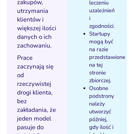
zakupów,
leczeniu
utrzymania
uzależnień
i
klientów i
zgodności.
większej ilości
Startupy
danych o ich
mogą być
zachowaniu.
na razie
Prace
przedstawione
na tej
zaczynają się
stronie
od
zbiorczej.
rzeczywistej
Osobne
drogi klienta,
podstrony
bez
należy
zakładania, że
utworzyć
jeden model
później,
pasuje do
gdy ilość i