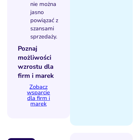
nie można
jasno
powiązać z
szansami
sprzedaży.
Poznaj
możliwości
wzrostu dla
firm i marek
Zobacz
wsparcie
dla firm i
marek