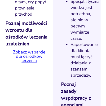
Specjalistyczna
o tym, czy popyt
wiedza jest
przyniesie
potrzebna,
przychód.
ale nie w
Poznaj możliwości
pełnym
wzrostu dla
wymiarze
ośrodków leczenia
czasu.
uzależnień
Raportowanie
dla klienta
Zobacz wsparcie
dla ośrodków
musi łączyć
leczenia
działania z
szansami
sprzedaży.
Poznaj
zasady
współpracy z
agencjami