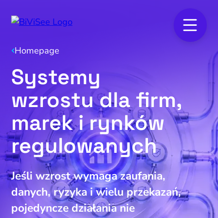
Homepage
Systemy
wzrostu dla firm,
marek i rynków
regulowanych
Jeśli wzrost wymaga zaufania,
danych, ryzyka i wielu przekazań,
pojedyncze działania nie