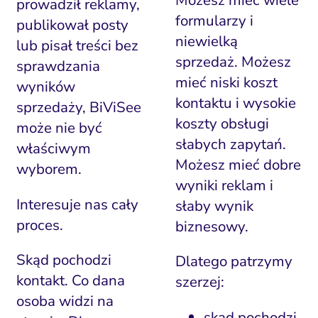
prowadził reklamy,
formularzy i
publikował posty
niewielką
lub pisał treści bez
sprzedaż. Możesz
sprawdzania
mieć niski koszt
wyników
kontaktu i wysokie
sprzedaży, BiViSee
koszty obsługi
może nie być
słabych zapytań.
właściwym
Możesz mieć dobre
wyborem.
wyniki reklam i
Interesuje nas cały
słaby wynik
proces.
biznesowy.
Skąd pochodzi
Dlatego patrzymy
kontakt. Co dana
szerzej:
osoba widzi na
skąd pochodzi