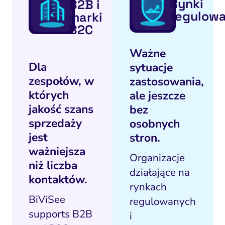
Rynki
B2B i
regulow
marki
B2C
Ważne
Dla
sytuacje
zespołów, w
zastosowania,
których
ale jeszcze
jakość szans
bez
sprzedaży
osobnych
jest
stron.
ważniejsza
Organizacje
niż liczba
działające na
kontaktów.
rynkach
BiViSee
regulowanych
supports B2B
i