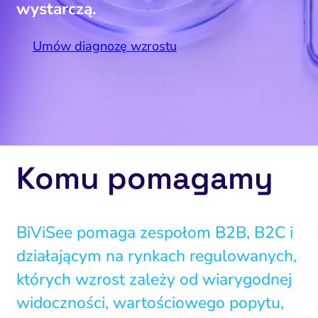
wystarczą.
Umów diagnozę wzrostu
Komu pomagamy
BiViSee pomaga zespołom B2B, B2C i
działającym na rynkach regulowanych,
których wzrost zależy od wiarygodnej
widoczności, wartościowego popytu,