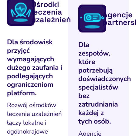
Ośrodki
leczenia
Agencje
uzależnień
partners
Dla środowisk
Dla
przyjęć
zespołów,
wymagających
które
dużego zaufania i
potrzebują
podlegających
doświadczonych
ograniczeniom
specjalistów
platform.
bez
zatrudniania
Rozwój ośrodków
każdej z
leczenia uzależnień
tych osób.
łączy lokalne i
ogólnokrajowe
Agencje