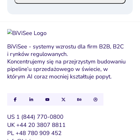
i
i
l
l
*
E
m
a
i
BiViSee - systemy wzrostu dla firm B2B, B2C
i rynków regulowanych.
l
Koncentrujemy się na przejrzystym budowaniu
*
pipeline’u sprzedażowego w świecie, w
którym AI coraz mocniej kształtuje popyt.
US 1 (844) 770-0800
UK +44 20 3807 8811
PL +48 780 909 452