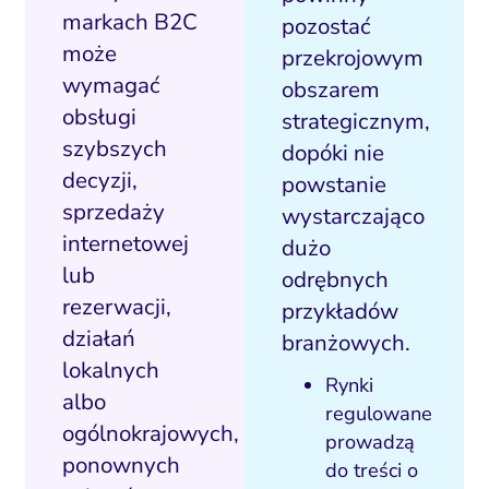
markach B2C
pozostać
może
przekrojowym
wymagać
obszarem
obsługi
strategicznym,
szybszych
dopóki nie
decyzji,
powstanie
sprzedaży
wystarczająco
internetowej
dużo
lub
odrębnych
rezerwacji,
przykładów
działań
branżowych.
lokalnych
Rynki
albo
regulowane
ogólnokrajowych,
prowadzą
ponownych
do treści o