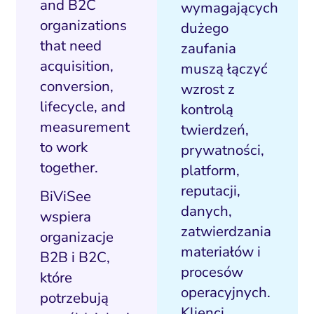
and B2C
wymagających
organizations
dużego
that need
zaufania
acquisition,
muszą łączyć
conversion,
wzrost z
lifecycle, and
kontrolą
measurement
twierdzeń,
to work
prywatności,
together.
platform,
reputacji,
BiViSee
danych,
wspiera
zatwierdzania
organizacje
materiałów i
B2B i B2C,
procesów
które
operacyjnych.
potrzebują
Klienci