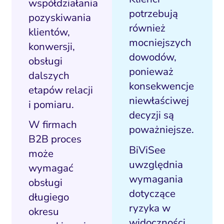
współdziałania
potrzebują
pozyskiwania
również
klientów,
mocniejszych
konwersji,
dowodów,
obsługi
ponieważ
dalszych
konsekwencje
etapów relacji
niewłaściwej
i pomiaru.
decyzji są
W firmach
poważniejsze.
B2B proces
BiViSee
może
uwzględnia
wymagać
wymagania
obsługi
dotyczące
długiego
ryzyka w
okresu
widoczności,