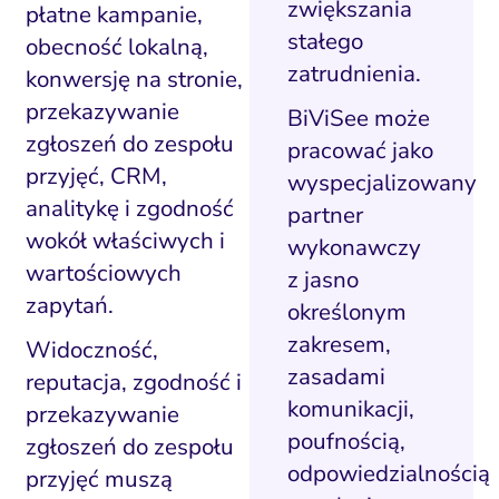
zwiększania
płatne kampanie,
y internetowe i landing
stałego
obecność lokalną,
page
zatrudnienia.
konwersję na stronie,
Widoczność lokalna
przekazywanie
BiViSee może
zgłoszeń do zespołu
doczność w AI Search
pracować jako
przyjęć, CRM,
wyspecjalizowany
Zarządzanie reputacją
analitykę i zgodność
partner
wokół właściwych i
wykonawczy
wartościowych
z jasno
zapytań.
określonym
zakresem,
Widoczność,
zasadami
reputacja, zgodność i
komunikacji,
przekazywanie
poufnością,
zgłoszeń do zespołu
odpowiedzialnością
przyjęć muszą