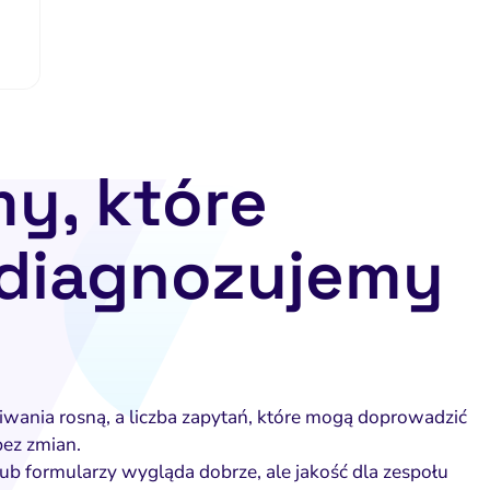
y, które
 diagnozujemy
iwania rosną, a liczba zapytań, które mogą doprowadzić
bez zmian.
lub formularzy wygląda dobrze, ale jakość dla zespołu