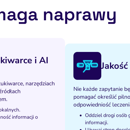
maga naprawy
iwarce i AI
Jakość
ukiwarce, narzędziach
Nie każde zapytanie b
 źródłach
pomagać określić pilno
em.
odpowiedniość leczenia
okalnych.
Oddziel drogi osób
ność informacji o
informacji.
Używaj stron docel