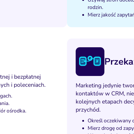
rodzin.
Mierz jakość zapytań
Przeka
nej i bezpłatnej
ych i poleceniach.
Marketing jedynie twor
kontaktów w CRM, niez
ogach.
kolejnych etapach decy
nia.
przychód.
ór ośrodka.
Określ oczekiwany c
Mierz drogę od zapyt