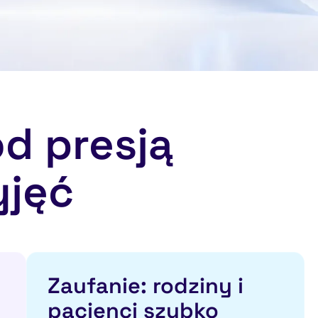
d presją
yjęć
Zaufanie: rodziny i
pacjenci szybko