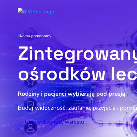
Komu pomagamy
N
Zintegrowan
N
N
ośrodków lec
Rodziny i pacjenci wybierają pod presją.
Buduj widoczność, zaufanie, przyjęcia i pomiar
Umów diagnozę wzrostu