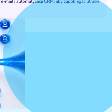
-mail i automatyzacji CRM, aby zapobiegać utracie