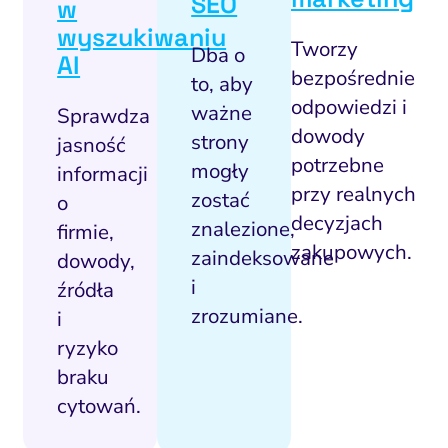
SEO
w
wyszukiwaniu
Tworzy
Dba o
AI
bezpośrednie
to, aby
odpowiedzi i
ważne
Sprawdza
dowody
strony
jasność
potrzebne
mogły
informacji
przy realnych
zostać
o
decyzjach
znalezione,
firmie,
zakupowych.
zaindeksowane
dowody,
i
źródła
zrozumiane.
i
ryzyko
braku
cytowań.