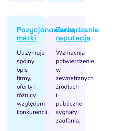
Pozycjonowanie
Zarządzanie
marki
reputacją
Utrzymuje
Wzmacnia
spójny
potwierdzenie
opis
w
firmy,
zewnętrznych
oferty i
źródłach
różnicy
i
względem
publiczne
konkurencji.
sygnały
zaufania.