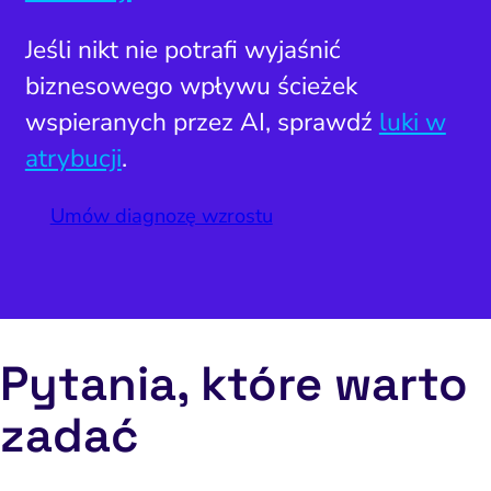
Jeśli nikt nie potrafi wyjaśnić
biznesowego wpływu ścieżek
wspieranych przez AI, sprawdź
luki w
atrybucji
.
Umów diagnozę wzrostu
Pytania, które warto
zadać