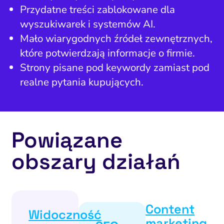
Przydatne treści zablokowane dla
wyszukiwarek i systemów AI.
Mało wiarygodnych źródeł zewnętrznych,
które potwierdzają informacje o firmie.
Strony pisane pod keywordy zamiast pod
realne pytania kupujących.
Powiązane
obszary działań
Content
Widoczność
marketing