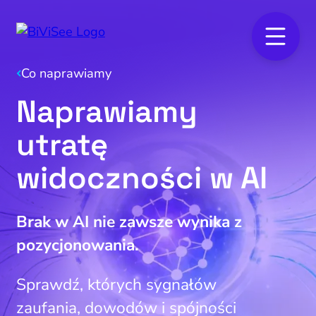
Co naprawiamy
Naprawiamy
utratę
widoczności w AI
Brak w AI nie zawsze wynika z
pozycjonowania.
Sprawdź, których sygnałów
zaufania, dowodów i spójności