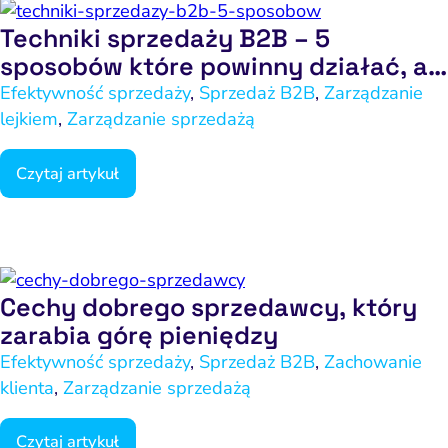
ptymalizacja konwersji
Techniki sprzedaży B2B – 5
Pozycjonowanie marki
sposobów które powinny działać, a
często nie działają
Efektywność sprzedaży
,
Sprzedaż B2B
,
Zarządzanie
PPC i kampanie płatne
lejkiem
,
Zarządzanie sprzedażą
SEO
Social media marketing
Czytaj artykuł
y internetowe i landing
page
Widoczność lokalna
Cechy dobrego sprzedawcy, który
doczność w AI Search
zarabia górę pieniędzy
Zarządzanie reputacją
Efektywność sprzedaży
,
Sprzedaż B2B
,
Zachowanie
klienta
,
Zarządzanie sprzedażą
Czytaj artykuł