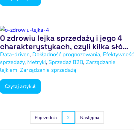
O zdrowiu lejka sprzedaży i jego 4
charakterystykach, czyli kilka słów
o gorącym temacie – część 4
Data-driven
,
Dokładność prognozowania
,
Efektywność
sprzedaży
,
Metryki
,
Sprzedaż B2B
,
Zarządzanie
lejkiem
,
Zarządzanie sprzedażą
Czytaj artykuł
Poprzednia
2
Następna