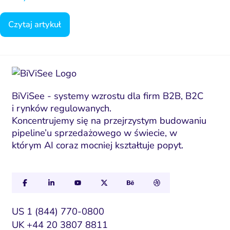
ting automation i CRM
Ryzyko i zgodność
Internetowej?
Napraw ba
eting wideo i wizualny
branżac
Czytaj artykuł
ptymalizacja konwersji
Pozycjonowanie marki
PPC i kampanie płatne
BiViSee - systemy wzrostu dla firm B2B, B2C
SEO
i rynków regulowanych.
Koncentrujemy się na przejrzystym budowaniu
Social media marketing
pipeline’u sprzedażowego w świecie, w
y internetowe i landing
którym AI coraz mocniej kształtuje popyt.
page
Widoczność lokalna
doczność w AI Search
US 1 (844) 770-0800
Zarządzanie reputacją
UK +44 20 3807 8811