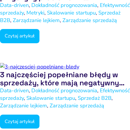
prognozowaniem sprzedaży ?
Data-driven
,
Dokładność prognozowania
,
Efektywność
sprzedaży
,
Metryki
,
Skalowanie startupu
,
Sprzedaż
B2B
,
Zarządzanie lejkiem
,
Zarządzanie sprzedażą
Czytaj artykuł
3 najczęściej popełniane błędy w
sprzedaży, które mają negatywny
wpływ na przychody i reputację firm
Data-driven
,
Dokładność prognozowania
,
Efektywność
sprzedaży
,
Skalowanie startupu
,
Sprzedaż B2B
,
Zarządzanie lejkiem
,
Zarządzanie sprzedażą
Czytaj artykuł