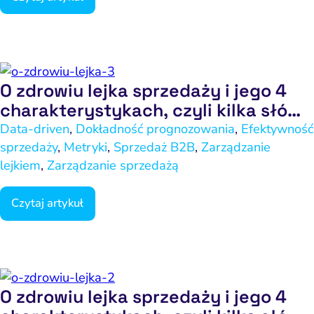
O zdrowiu lejka sprzedaży i jego 4
charakterystykach, czyli kilka słów
o gorącym temacie – część 3
Data-driven
,
Dokładność prognozowania
,
Efektywność
sprzedaży
,
Metryki
,
Sprzedaż B2B
,
Zarządzanie
lejkiem
,
Zarządzanie sprzedażą
Czytaj artykuł
O zdrowiu lejka sprzedaży i jego 4