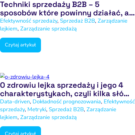
Techniki sprzedaży B2B – 5
sposobów które powinny działać, a
często nie działają
Efektywność sprzedaży
,
Sprzedaż B2B
,
Zarządzanie
lejkiem
,
Zarządzanie sprzedażą
Czytaj artykuł
O zdrowiu lejka sprzedaży i jego 4
charakterystykach, czyli kilka słów
o gorącym temacie – część 4
Data-driven
,
Dokładność prognozowania
,
Efektywność
sprzedaży
,
Metryki
,
Sprzedaż B2B
,
Zarządzanie
lejkiem
,
Zarządzanie sprzedażą
Czytaj artykuł