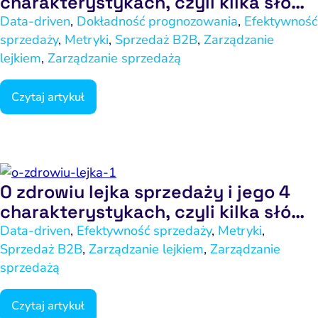
charakterystykach, czyli kilka słów
o gorącym temacie – część 2
Data-driven
,
Dokładność prognozowania
,
Efektywność
sprzedaży
,
Metryki
,
Sprzedaż B2B
,
Zarządzanie
lejkiem
,
Zarządzanie sprzedażą
Czytaj artykuł
ść i budowanie popytu
Analityka i atrybucja
Outsourcing IT
Napraw utratę w
Zacznij od 
O zdrowiu lejka sprzedaży i jego 4
charakterystykach, czyli kilka słów
iance i kontrola ryzyka
fanie i pozycjonowanie
Software House
Napraw słab
Wybierz k
Narzędzia
na gorący temat – część 1
Data-driven
,
Efektywność sprzedaży
,
Metryki
,
Content marketing
Strona i konwersja
Napra
Usług
Sprzedaż B2B
,
Zarządzanie lejkiem
,
Zarządzanie
po
Pomiar i atrybucja
E-mail marketing
sprzedażą
Napraw uc
CRM i obsługa leadów
HubSpot
Czytaj artykuł
Napraw 