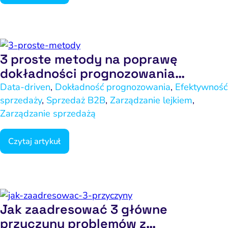
ting automation i CRM
Ryzyko i zgodność
Napraw ba
eting wideo i wizualny
branżac
ptymalizacja konwersji
3 proste metody na poprawę
Pozycjonowanie marki
dokładności prognozowania
PPC i kampanie płatne
sprzedaży
Data-driven
,
Dokładność prognozowania
,
Efektywność
sprzedaży
,
Sprzedaż B2B
,
Zarządzanie lejkiem
,
SEO
Zarządzanie sprzedażą
Social media marketing
Czytaj artykuł
y internetowe i landing
page
Widoczność lokalna
doczność w AI Search
Jak zaadresować 3 główne
Zarządzanie reputacją
przyczyny problemów z