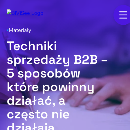
Materiały
Techniki
sprzedaży B2B –
5 sposobów
które powinny
działać, a
często nie
działają