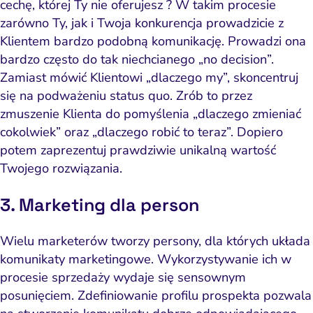
cechę, której Ty nie oferujesz ? W takim procesie
zarówno Ty, jak i Twoja konkurencja prowadzicie z
Klientem bardzo podobną komunikację. Prowadzi ona
bardzo często do tak
niechcianego „no decision”
.
Zamiast mówić Klientowi „dlaczego my”, skoncentruj
się na podważeniu status quo. Zrób to przez
zmuszenie Klienta do pomyślenia
„dlaczego zmieniać
cokolwiek” oraz „dlaczego robić to teraz”
. Dopiero
potem zaprezentuj prawdziwie unikalną wartość
Twojego rozwiązania.
3. Marketing dla person
Wielu marketerów tworzy persony, dla których układa
komunikaty marketingowe. Wykorzystywanie ich w
czność i budowanie popytu
Analityka i atrybucja
Outsourcing IT
Napraw utr
Zacznij
procesie sprzedaży wydaje się sensownym
posunięciem. Zdefiniowanie profilu prospekta pozwala
Compliance i kontrola ryzyka
Zaufanie i pozycjonowanie
Software House
Napraw
Wybi
Narz