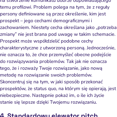
na stworzenie komunikatu dobrze odpowiadającego
Content marketing
Strona i konwersja
N
U
temu profilowi. Problem polega na tym, że z reguły
persony definiowane są przez określenie, kim jest
Pomiar i atrybucja
E-mail marketing
prospekt – jego cechami demograficznymi i
Napr
CRM i obsługa leadów
HubSpot
zachowaniem. Niestety cecha określana jako
„potrzeba
Na
zmiany” nie jest brana pod uwagę
w takim schemacie.
Marketing automation i CRM
Ryzyko i zgodność
Prospekt może współdzielić podobne cechy
Napra
Marketing wideo i wizualny
charakterystyczne z utworzoną personą. Jednocześnie,
br
nie oznacza to, że chce przemyśleć obecne podejście
Optymalizacja konwersji
do rozwiązywania problemów. Tak jak nie oznacza
Pozycjonowanie marki
tego, że i rozważy Twoje rozwiązanie, jako nową
metodę na rozwiązanie swoich problemów.
PPC i kampanie płatne
Skoncentruj się na tym, w jaki sposób przekonać
SEO
prospektów, że
status quo, na którym się opierają, jest
niebezpieczne
. Następnie pokaż im, o ile ich życie
Social media marketing
stanie się lepsze dzięki Twojemu rozwiązaniu.
Strony internetowe i landing
page
4. Standardowy elewator pitch