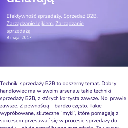
Efektywność sprzedaży
,
Sprzedaż B2B
,
Zarządzanie lejkiem
,
Zarządzanie
sprzedażą
9 maja, 2017
Techniki sprzedaży B2B to obszerny temat. Dobry
handlowiec ma w swoim arsenale takie techniki
sprzedaży B2B, z których korzysta zawsze. No, prawie
zawsze. Z pewnością – bardzo często. Takie
wypróbowane, skuteczne “myki”, które pomagają z
sukcesem przesuwać się w procesie sprzedaży do