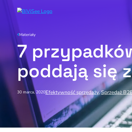
Materiały
N
7 przypadkó
N
N
poddają się 
Efektywność sprzedaży
,
Sprzedaż B2
30 marca, 2020