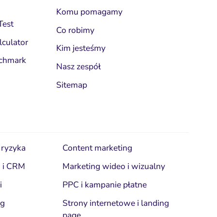
Komu pomagamy
Test
Co robimy
lculator
Kim jesteśmy
enchmark
Nasz zespół
Sitemap
 ryzyka
Content marketing
n i CRM
Marketing wideo i wizualny
i
PPC i kampanie płatne
ng
Strony internetowe i landing
page