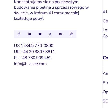
Koncentrujemy się na przejrzystym
budowaniu pipeline’u sprzedażowego w
AI
świecie, w którym AI coraz mocniej
kształtuje popyt.
Go
Lo
Co
US 1 (844) 770-0800
UK +44 20 3807 8811
Co
PL +48 780 909 452
info@bivisee.com
An
E-
Op
S