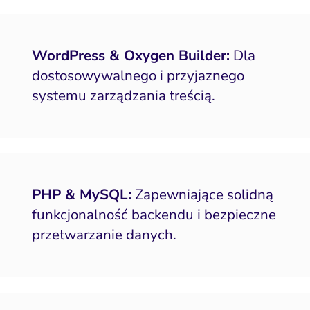
Social media marketing
y internetowe i landing
WordPress & Oxygen Builder:
Dla
page
dostosowywalnego i przyjaznego
Widoczność lokalna
systemu zarządzania treścią.
doczność w AI Search
Zarządzanie reputacją
PHP & MySQL:
Zapewniające solidną
funkcjonalność backendu i bezpieczne
przetwarzanie danych.