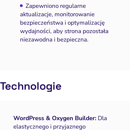
ptymalizacja konwersji
Zapewniono regularne
aktualizacje, monitorowanie
Pozycjonowanie marki
bezpieczeństwa i optymalizację
PPC i kampanie płatne
wydajności, aby strona pozostała
SEO
niezawodna i bezpieczna.
Social media marketing
y internetowe i landing
page
Widoczność lokalna
Technologie
doczność w AI Search
Zarządzanie reputacją
WordPress & Oxygen Builder:
Dla
elastycznego i przyjaznego