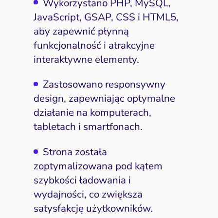
Wykorzystano PHP, MySQL,
JavaScript, GSAP, CSS i HTML5,
aby zapewnić płynną
funkcjonalność i atrakcyjne
interaktywne elementy.
Zastosowano responsywny
design, zapewniając optymalne
działanie na komputerach,
ść i budowanie popytu
Analityka i atrybucja
Outsourcing IT
Napraw utratę w
Zacznij od 
tabletach i smartfonach.
iance i kontrola ryzyka
fanie i pozycjonowanie
Software House
Napraw słab
Wybierz k
Narzędzia
Strona została
Content marketing
Strona i konwersja
Napra
Usług
po
zoptymalizowana pod kątem
Pomiar i atrybucja
E-mail marketing
szybkości ładowania i
Napraw uc
CRM i obsługa leadów
HubSpot
wydajności, co zwiększa
Napraw 
satysfakcję użytkowników.
ting automation i CRM
Ryzyko i zgodność