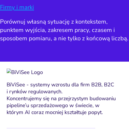
Firmy i marki
Porównuj własną sytuację z kontekstem,
punktem wyjścia, zakresem pracy, czasem i
sposobem pomiaru, a nie tylko z końcową liczbą.
BiViSee - systemy wzrostu dla firm B2B, B2C
i rynków regulowanych.
Koncentrujemy się na przejrzystym budowaniu
pipeline’u sprzedażowego w świecie, w
którym AI coraz mocniej kształtuje popyt.