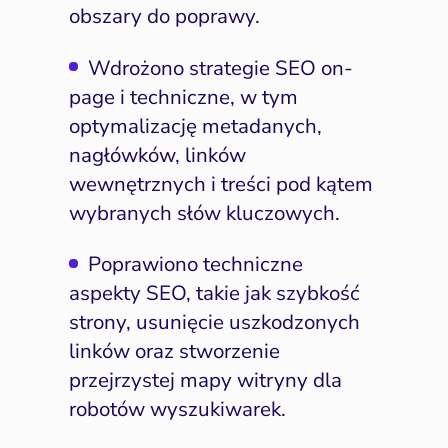
obszary do poprawy.
Wdrożono strategie SEO on-
ść i budowanie popytu
Analityka i atrybucja
Outsourcing IT
Napraw utratę w
Zacznij od 
page i techniczne, w tym
iance i kontrola ryzyka
fanie i pozycjonowanie
Software House
Napraw słab
Wybierz k
Narzędzia
optymalizację metadanych,
nagłówków, linków
Content marketing
Strona i konwersja
Napra
Usług
wewnętrznych i treści pod kątem
po
Pomiar i atrybucja
E-mail marketing
wybranych słów kluczowych.
Napraw uc
CRM i obsługa leadów
HubSpot
Napraw 
Poprawiono techniczne
ting automation i CRM
Ryzyko i zgodność
aspekty SEO, takie jak szybkość
Napraw ba
eting wideo i wizualny
strony, usunięcie uszkodzonych
branżac
linków oraz stworzenie
ptymalizacja konwersji
przejrzystej mapy witryny dla
Pozycjonowanie marki
robotów wyszukiwarek.
PPC i kampanie płatne