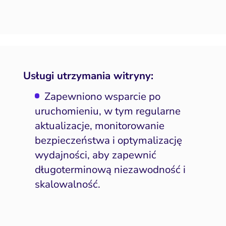
SEO
Social media marketing
y internetowe i landing
page
Usługi utrzymania witryny:
Widoczność lokalna
Zapewniono wsparcie po
doczność w AI Search
uruchomieniu, w tym regularne
Zarządzanie reputacją
aktualizacje, monitorowanie
bezpieczeństwa i optymalizację
wydajności, aby zapewnić
długoterminową niezawodność i
skalowalność.