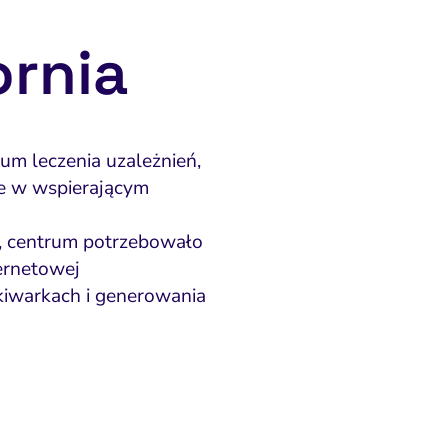
ornia
um leczenia uzależnień,
e w wspierającym
y, centrum potrzebowało
ernetowej
iwarkach i generowania