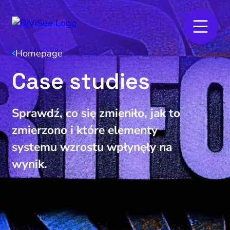
Homepage
Case studies
Sprawdź, co się zmieniło, jak to
zmierzono i które elementy
systemu wzrostu wpłynęły na
wynik.