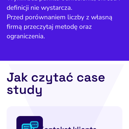
definicji nie wystarcza.
Przed porównaniem liczby z własną
firmą przeczytaj metodę oraz
ograniczenia.
Jak czytać case
study