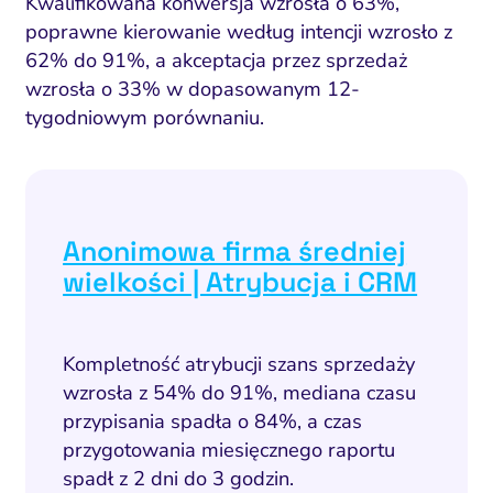
Kwalifikowana konwersja wzrosła o 63%,
poprawne kierowanie według intencji wzrosło z
62% do 91%, a akceptacja przez sprzedaż
wzrosła o 33% w dopasowanym 12-
tygodniowym porównaniu.
Anonimowa firma średniej
wielkości | Atrybucja i CRM
Kompletność atrybucji szans sprzedaży
wzrosła z 54% do 91%, mediana czasu
przypisania spadła o 84%, a czas
ść i budowanie popytu
Analityka i atrybucja
Outsourcing IT
Napraw utratę w
Zacznij od 
przygotowania miesięcznego raportu
spadł z 2 dni do 3 godzin.