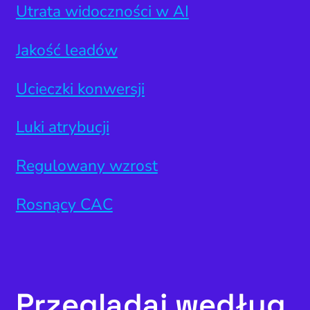
page
Utrata widoczności w AI
Widoczność lokalna
Jakość leadów
doczność w AI Search
Zarządzanie reputacją
Ucieczki konwersji
Luki atrybucji
Regulowany wzrost
Rosnący CAC
Przeglądaj według