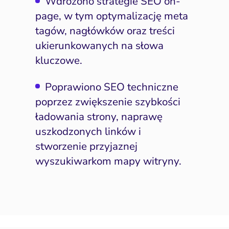
Wdrożono strategie SEO on-
Napraw 
page, w tym optymalizację meta
ting automation i CRM
Ryzyko i zgodność
Napraw ba
tagów, nagłówków oraz treści
eting wideo i wizualny
branżac
ukierunkowanych na słowa
ptymalizacja konwersji
kluczowe.
Pozycjonowanie marki
Poprawiono SEO techniczne
PPC i kampanie płatne
poprzez zwiększenie szybkości
SEO
ładowania strony, naprawę
uszkodzonych linków i
Social media marketing
stworzenie przyjaznej
y internetowe i landing
wyszukiwarkom mapy witryny.
page
Widoczność lokalna
doczność w AI Search
Zarządzanie reputacją