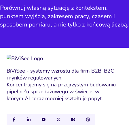
Porównuj własną sytuację z kontekstem,
punktem wyjścia, zakresem pracy, czasem i
sposobem pomiaru, a nie tylko z końcową liczbą.
BiViSee - systemy wzrostu dla firm B2B, B2C
i rynków regulowanych.
Koncentrujemy się na przejrzystym budowaniu
pipeline’u sprzedażowego w świecie, w
którym AI coraz mocniej kształtuje popyt.