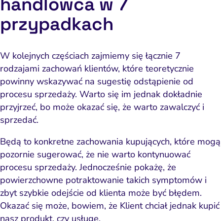
handlowca w 7
Pozycjonowanie marki
przypadkach
PPC i kampanie płatne
SEO
W kolejnych częściach zajmiemy się łącznie 7
Social media marketing
rodzajami zachowań klientów, które teoretycznie
powinny wskazywać na sugestię odstąpienie od
y internetowe i landing
procesu sprzedaży. Warto się im jednak dokładnie
page
przyjrzeć, bo może okazać się, że
warto zawalczyć i
Widoczność lokalna
sprzedać
.
doczność w AI Search
Będą to konkretne zachowania kupujących, które mogą
Zarządzanie reputacją
pozornie sugerować, że nie warto kontynuować
procesu sprzedaży. Jednocześnie pokażę, że
powierzchowne potraktowanie takich symptomów i
zbyt szybkie odejście od klienta może być błędem.
Okazać się może, bowiem, że Klient chciał jednak kupić
nasz produkt, czy usługę.