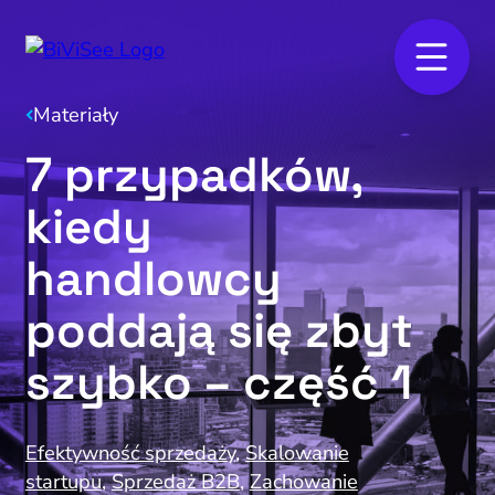
Materiały
7 przypadków,
kiedy
handlowcy
poddają się zbyt
szybko – część 1
Efektywność sprzedaży
,
Skalowanie
startupu
,
Sprzedaż B2B
,
Zachowanie