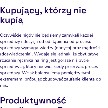
Kupujący, którzy nie
kupią
Oczywiście nigdy nie będziemy zamykali każdej
ść i budowanie popytu
Analityka i atrybucja
Outsourcing IT
Napraw utratę w
Zacznij od 
sprzedaży i
decyzja
od odstąpienia od procesu
iance i kontrola ryzyka
fanie i pozycjonowanie
Software House
Napraw słab
Wybierz k
Narzędzia
sprzedaży wymaga
wiedzy (danych) oraz mądrości
(doświadczenia)
. Wydaje się jednak, że zbyt łatwe
Content marketing
Strona i konwersja
Napra
Usług
po
rzucanie ręcznika na ring jest gorsze niż bycie
Pomiar i atrybucja
E-mail marketing
sprzedawcą, który nie wie, kiedy przerwać proces
Napraw uc
sprzedaży. Wciąż balansujemy pomiędzy tymi
CRM i obsługa leadów
HubSpot
Napraw 
ekstremami próbując
zbudować zaufanie klienta do
ting automation i CRM
Ryzyko i zgodność
nas.
Napraw ba
eting wideo i wizualny
branżac
Produktywność
ptymalizacja konwersji