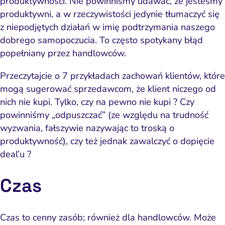
produktywności. Nie powinniśmy udawać, że jesteśmy
produktywni, a w rzeczywistości jedynie tłumaczyć się
z niepodjętych działań w imię podtrzymania naszego
dobrego samopoczucia. To często spotykany błąd
popełniany przez handlowców.
Przeczytajcie o 7 przykładach zachowań klientów, które
mogą sugerować sprzedawcom, że klient niczego od
nich nie kupi. Tylko, czy na pewno nie kupi ? Czy
powinniśmy „odpuszczać” (ze względu na trudność
wyzwania, fałszywie nazywając to troską o
produktywność), czy też jednak
zawalczyć o dopięcie
deal’u
?
Czas
Czas to
cenny zasób
; również dla handlowców. Może