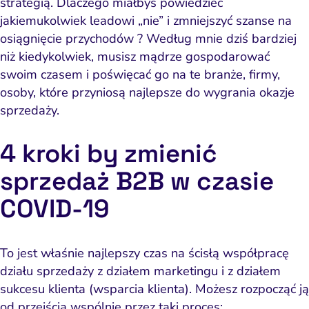
strategią. Dlaczego miałbyś powiedzieć
jakiemukolwiek leadowi „nie” i zmniejszyć szanse na
osiągnięcie przychodów ? Według mnie dziś bardziej
niż kiedykolwiek, musisz mądrze gospodarować
swoim czasem i poświęcać go na te branże, firmy,
osoby, które przyniosą najlepsze do wygrania okazje
sprzedaży.
4 kroki by zmienić
ść i budowanie popytu
Analityka i atrybucja
Outsourcing IT
Napraw utratę w
Zacznij od 
sprzedaż B2B w czasie
iance i kontrola ryzyka
fanie i pozycjonowanie
Software House
Napraw słab
Wybierz k
Narzędzia
COVID-19
Content marketing
Strona i konwersja
Napra
Usług
po
Pomiar i atrybucja
E-mail marketing
To jest właśnie najlepszy czas na ścisłą współpracę
Napraw uc
CRM i obsługa leadów
HubSpot
działu sprzedaży z działem marketingu i z działem
Napraw 
sukcesu klienta (wsparcia klienta). Możesz rozpocząć ją
ting automation i CRM
Ryzyko i zgodność
od przejścia wspólnie przez taki proces: