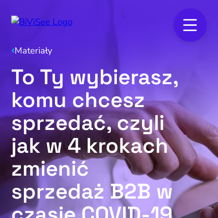
Materiały
To Ty wybierasz,
komu chcesz
sprzedać, czyli
jak w 4 krokach
zmienić
sprzedaż B2B w
czasie COVID-19