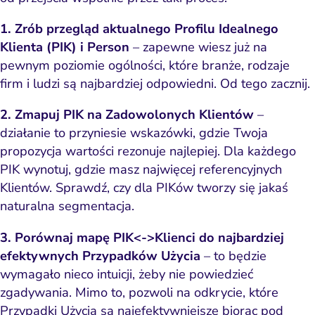
Napraw ba
eting wideo i wizualny
branżac
1. Zrób przegląd aktualnego Profilu Idealnego
ptymalizacja konwersji
Klienta (PIK) i Person
– zapewne wiesz już na
pewnym poziomie ogólności, które branże, rodzaje
Pozycjonowanie marki
firm i ludzi są najbardziej odpowiedni. Od tego zacznij.
PPC i kampanie płatne
2. Zmapuj PIK na Zadowolonych Klientów
–
SEO
działanie to przyniesie wskazówki, gdzie Twoja
Social media marketing
propozycja wartości rezonuje najlepiej. Dla każdego
PIK wynotuj, gdzie masz najwięcej referencyjnych
y internetowe i landing
Klientów. Sprawdź, czy dla PIKów tworzy się jakaś
page
naturalna segmentacja.
Widoczność lokalna
3. Porównaj mapę PIK<->Klienci do najbardziej
doczność w AI Search
efektywnych Przypadków Użycia
– to będzie
wymagało nieco intuicji, żeby nie powiedzieć
Zarządzanie reputacją
zgadywania. Mimo to, pozwoli na odkrycie, które
Przypadki Użycia są najefektywniejsze biorąc pod